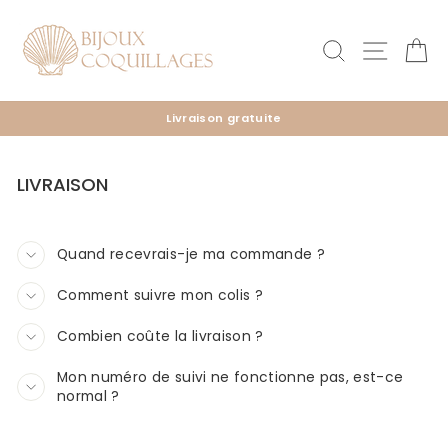
Passer
au
Rechercher
Naviga
Pa
contenu
Livraison gratuite
Diaporama
Pause
LIVRAISON
Quand recevrais-je ma commande ?
Comment suivre mon colis ?
Combien coûte la livraison ?
Mon numéro de suivi ne fonctionne pas, est-ce
normal ?