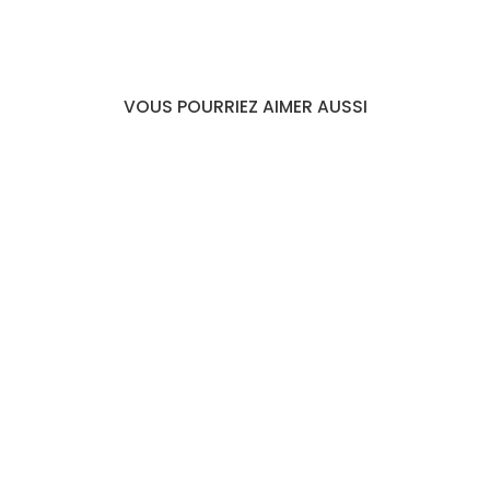
VOUS POURRIEZ AIMER AUSSI
CHAÎNE DE TAILLE
COQUILLAGES
CAURI BOHÈME
€24,99