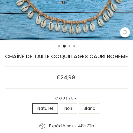
FE
(E
CHAÎNE DE TAILLE COQUILLAGES CAURI BOHÈME
€24,99
Prix
régulier
COULEUR
Naturel
Noir
Blanc
Expédié sous 48-72h