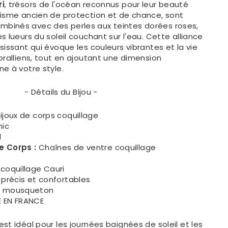
ri
, trésors de l'océan reconnus pour leur beauté
lisme ancien de protection et de chance, sont
binés avec des perles aux teintes dorées roses,
s lueurs du soleil couchant sur l'eau. Cette alliance
sissant qui évoque les couleurs vibrantes et la vie
oralliens, tout en ajoutant une dimension
e à votre style.
- Détails du Bijou -
ijoux de corps coquillage
ic
l
e Corps :
Chaînes de ventre coquillage
 coquillage Cauri
 précis et confortables
r mousqueton
E EN FRANCE
est idéal pour les journées baignées de soleil et les