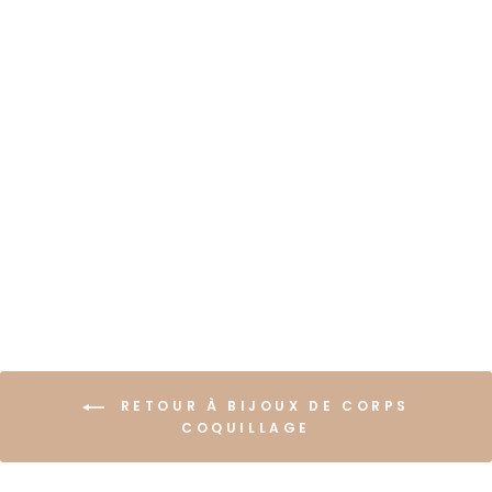
CHAÎNE DE VENTRE
COQUILLAGE
SPIRALÉE DORÉE ET
BLANCHE
€17,99
RETOUR À BIJOUX DE CORPS
COQUILLAGE