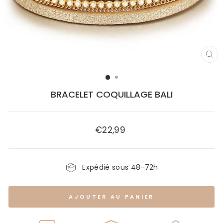
FE
(E
BRACELET COQUILLAGE BALI
€22,99
Prix
régulier
Expédié sous 48-72h
AJOUTER AU PANIER