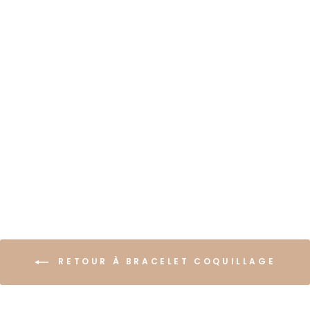
BRACELET
COQUILLAGE BALI
€22,99
RETOUR À BRACELET COQUILLAGE