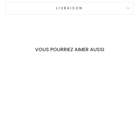
LIVRAISON
VOUS POURRIEZ AIMER AUSSI
BROCHE
COQUILLAGE
SPIRALÉE CRISTAL -
DISPONIBLE EN
BLANC ET AZUR