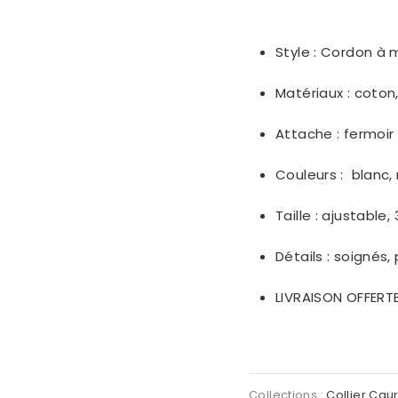
Style :
Cordon à m
Matériaux :
coton
Attache : fermoir
Couleurs :
blanc, 
Taille : ajustable,
Détails : soignés,
LIVRAISON OFFERT
Collections :
Collier Caur