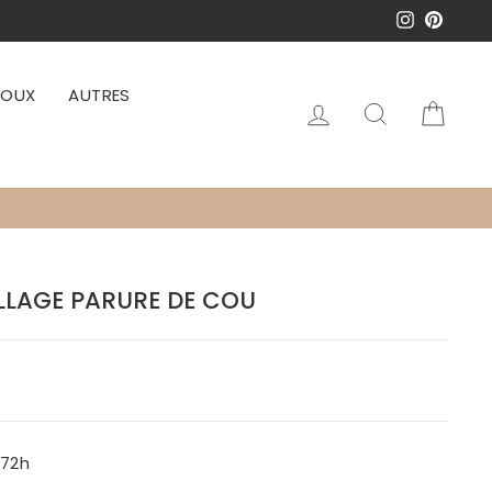
Instagram
Pinter
JOUX
AUTRES
Se connecter
Rechercher
Pani
LLAGE PARURE DE COU
-72h