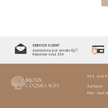
SERVICE CLIENT
r
Assistance par emails 6j/7
Réponse sous 24h
DES QUES
À propos
FAQ - Suivi 