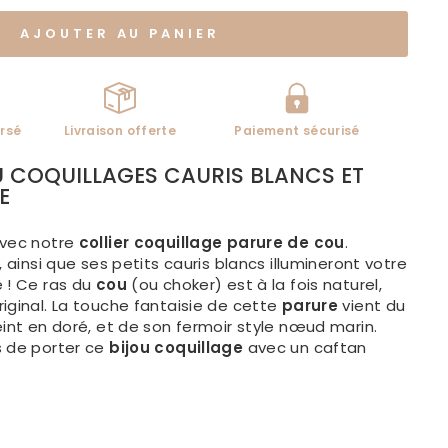
AJOUTER AU PANIER
rsé
Livraison offerte
Paiement sécurisé
U COQUILLAGES CAURIS BLANCS ET
E
avec notre
collier coquillage parure de cou
.
, ainsi que ses petits cauris blancs illumineront votre
 ! Ce ras du
cou
(ou choker) est à la fois naturel,
iginal. La touche fantaisie de cette
parure
vient du
eint en doré, et de son fermoir style nœud marin.
s de porter ce
bijou coquillage
avec un caftan