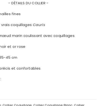
- DÉTAILS DU COLLIER -
ailles fines
,
vrais coquillages
Cauris
 nœud marin coulissant avec coquillages
noir et or rose
35-45 cm
 précis et confortables
E
i
,
Collier Coquillage
,
Collier Coquillage Blanc
,
Collier