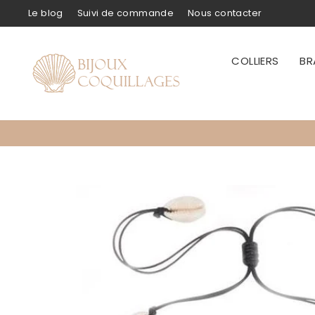
Passer
Le blog
Suivi de commande
Nous contacter
au
contenu
COLLIERS
BR