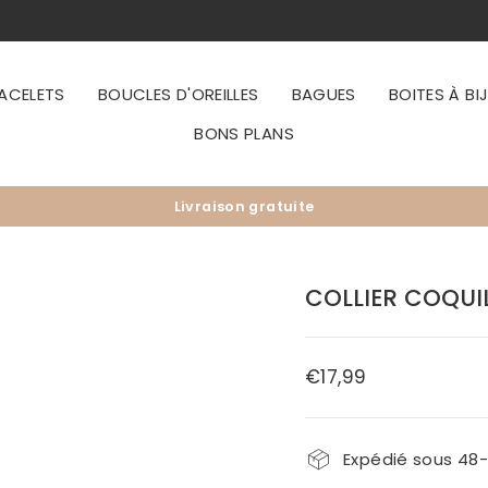
ACELETS
BOUCLES D'OREILLES
BAGUES
BOITES À BI
BONS PLANS
Livraison gratuite
Diaporama
Pause
COLLIER COQUI
€17,99
Prix
régulier
Expédié sous 48