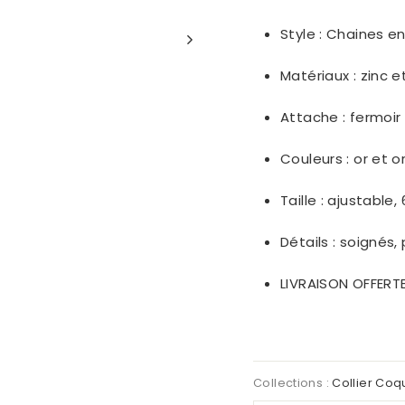
Style :
Chaines en 
Matériaux : zinc e
Attache : fermoi
Couleurs :
or et o
Taille : ajustable,
Détails : soignés,
LIVRAISON OFFERT
Collections :
Collier Coq