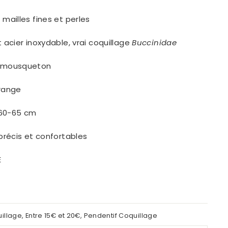
mailles fines et perles
t acier inoxydable, vrai coquillage
Buccinidae
r mousqueton
range
60-65 cm
 précis et confortables
E
uillage
,
Entre 15€ et 20€
,
Pendentif Coquillage