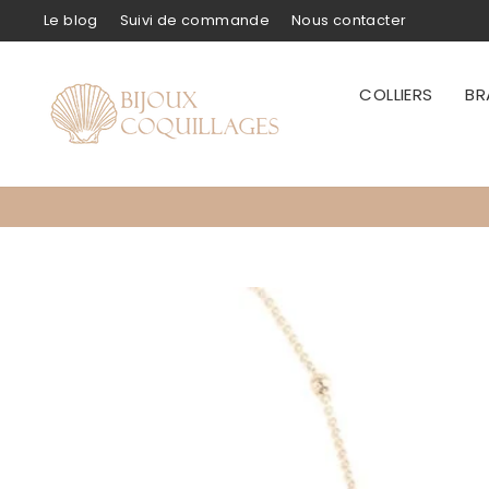
Passer
Le blog
Suivi de commande
Nous contacter
au
contenu
COLLIERS
BR