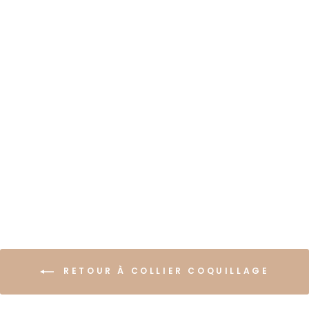
COLLIER
COQUILLAGE PERLES
BLEUES
€24,99
RETOUR À COLLIER COQUILLAGE