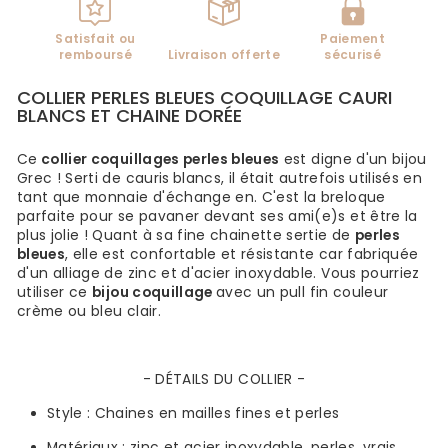
Satisfait ou
Paiement
remboursé
Livraison offerte
sécurisé
COLLIER PERLES BLEUES COQUILLAGE CAURI
BLANCS ET CHAINE DORÉE
Ce
collier coquillages perles bleues
est digne d'un bijou
Grec ! Serti de cauris
blancs, il était autrefois utilisés en
tant que monnaie d'échange en. C'est la breloque
parfaite pour se pavaner devant ses ami(e)s et être la
plus jolie ! Quant à sa fine chainette sertie de
perles
bleues
, elle est confortable et résistante car fabriquée
d'un alliage de zinc et d'acier inoxydable. Vous pourriez
utiliser ce
bijou coquillage
avec un pull fin couleur
crème ou bleu clair.
- DÉTAILS DU COLLIER -
Style :
Chaines en mailles fines et perles
Matériaux :
zinc et acier inoxydable, perles, vrais