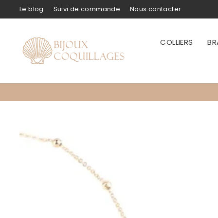
Passer
Le blog
Suivi de commande
Nous contacter
au
contenu
COLLIERS
BR