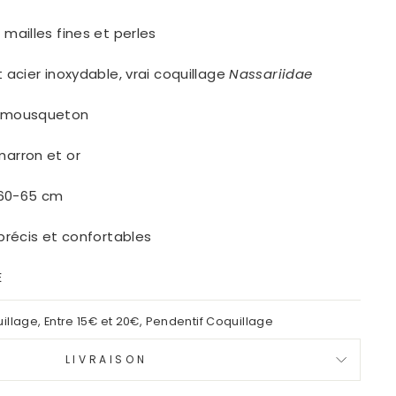
mailles fines et perles
 acier inoxydable, vrai coquillage
Nassariidae
r mousqueton
arron et or
60-65 cm
 précis et confortables
E
uillage
,
Entre 15€ et 20€
,
Pendentif Coquillage
LIVRAISON