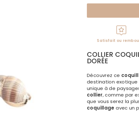
Satisfait ou rembou
COLLIER COQUIL
DORÉE
Découvrez ce
coquil
destination exotique 
unique à de paysages 
collier
, comme par ex
que vous serez la plu
coquillage
avec un p