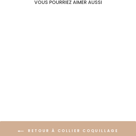
VOUS POURRIEZ AIMER AUSSI
PENDENTIF CAURI
COQUILLAGE TRIBAL
€22,99
RETOUR À COLLIER COQUILLAGE