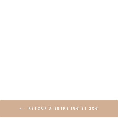
BRACELET
COQUILLAGE
MARSEILLE CAURIS
€16,99
RETOUR À ENTRE 15€ ET 20€