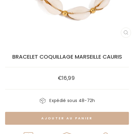
FE
(E
BRACELET COQUILLAGE MARSEILLE CAURIS
€16,99
Prix
régulier
Expédié sous 48-72h
AJOUTER AU PANIER