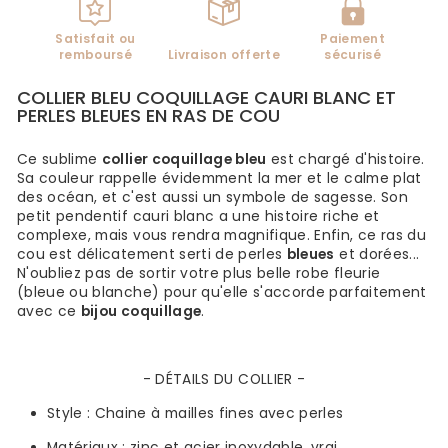
Satisfait ou
Paiement
remboursé
Livraison offerte
sécurisé
COLLIER BLEU COQUILLAGE CAURI BLANC ET
PERLES BLEUES EN RAS DE COU
Ce sublime
collier coquillage bleu
est chargé d'histoire.
Sa couleur rappelle évidemment la mer et le calme plat
des océan, et c'est aussi un symbole de sagesse. Son
petit pendentif cauri blanc a une histoire riche et
complexe, mais vous rendra magnifique. Enfin, ce ras du
cou est délicatement serti de perles
bleues
et dorées...
N'oubliez pas de sortir votre plus belle robe fleurie
(bleue ou blanche) pour qu'elle s'accorde parfaitement
avec ce
bijou coquillage
.
- DÉTAILS DU COLLIER -
Style :
Chaine à mailles fines avec perles
Matériaux :
zinc et acier inoxydable,
vrai