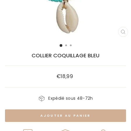
FE
(E
COLLIER COQUILLAGE BLEU
€18,99
Prix
régulier
Expédié sous 48-72h
AJOUTER AU PANIER