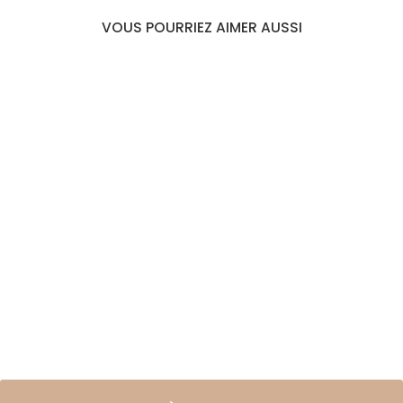
VOUS POURRIEZ AIMER AUSSI
COLLIER
COQUILLAGE BLEU
€18,99