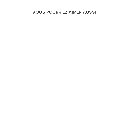
VOUS POURRIEZ AIMER AUSSI
BRACELET
COQUILLAGE
TIBÉTAIN
€14,99