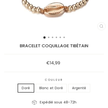
FE
(E
BRACELET COQUILLAGE TIBÉTAIN
€14,99
Prix
régulier
COULEUR
Doré
Blanc et Doré
Argenté
Expédié sous 48-72h