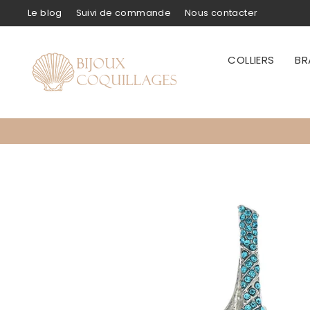
Passer
Le blog
Suivi de commande
Nous contacter
au
contenu
COLLIERS
BR