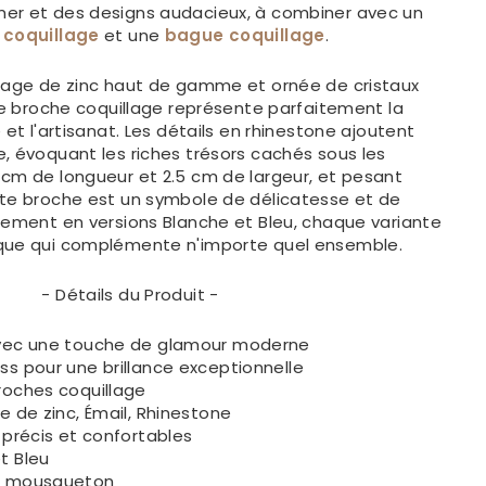
er et des designs audacieux, à combiner avec un
 coquillage
et une
bague coquillage
.
liage de zinc haut de gamme et ornée de cristaux
tte broche coquillage représente parfaitement la
 et l'artisanat. Les détails en rhinestone ajoutent
, évoquant les riches trésors cachés sous les
 cm de longueur et 2.5 cm de largeur, et pesant
tte broche est un symbole de délicatesse et de
lement en versions Blanche et Bleu, chaque variante
ique qui complémente n'importe quel ensemble.
- Détails du Produit -
vec une touche de glamour moderne
ss pour une brillance exceptionnelle
oches coquillage
e de zinc, Émail, Rhinestone
 précis et confortables
t Bleu
r mousqueton