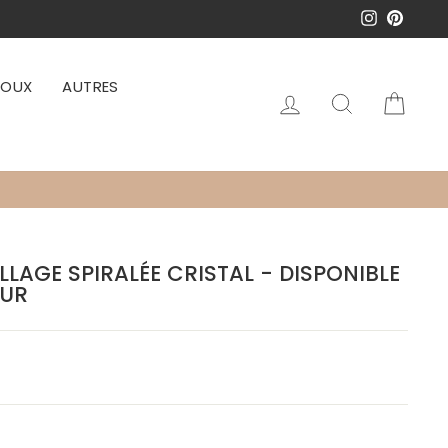
Instagram
Pinter
JOUX
AUTRES
Se connecter
Rechercher
Pani
LAGE SPIRALÉE CRISTAL - DISPONIBLE
ZUR