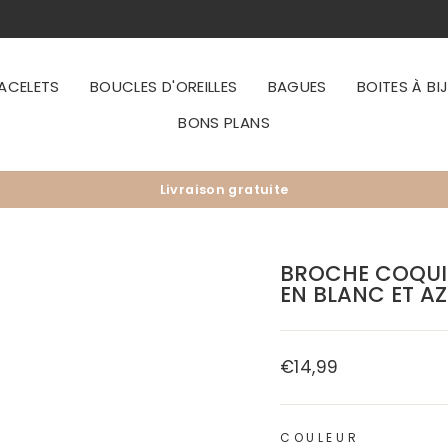
ACELETS
BOUCLES D'OREILLES
BAGUES
BOITES À BI
BONS PLANS
Livraison gratuite
Diaporama
Pause
BROCHE COQUIL
EN BLANC ET A
€14,99
Prix
régulier
COULEUR