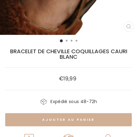
FE
(E
BRACELET DE CHEVILLE COQUILLAGES CAURI
BLANC
€19,99
Prix
régulier
Expédié sous 48-72h
AJOUTER AU PANIER