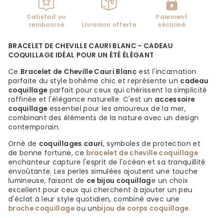
Satisfait ou
Paiement
remboursé
Livraison offerte
sécurisé
BRACELET DE CHEVILLE CAURI BLANC - CADEAU
COQUILLAGE IDÉAL POUR UN ÉTÉ ÉLÉGANT
Ce
Bracelet de Cheville Cauri Blanc
est l'incarnation
parfaite du style bohème chic et représente un
cadeau
coquillage
parfait pour ceux qui chérissent la simplicité
raffinée et l'élégance naturelle. C'est un
accessoire
coquillage
essentiel pour les amoureux de la mer,
combinant des éléments de la nature avec un design
contemporain.
Orné de
coquillages cauri
, symboles de protection et
de bonne fortune, ce
bracelet de cheville coquillage
enchanteur capture l'esprit de l'océan et sa tranquillité
envoûtante. Les perles simulées ajoutent une touche
lumineuse, faisant de
ce bijou coquillag
e un choix
excellent pour ceux qui cherchent à ajouter un peu
d'éclat à leur style quotidien, combiné avec une
broche coquillage
ou un
bijou de corps coquillage
.