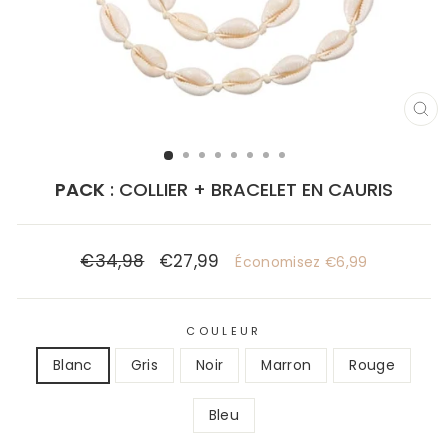
FE
(E
PACK
: COLLIER + BRACELET EN CAURIS
€34,98
€27,99
Prix
Prix
Économisez €6,99
régulier
réduit
COULEUR
Blanc
Gris
Noir
Marron
Rouge
Bleu