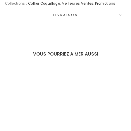
Collections :
Collier Coquillage
,
Meilleures Ventes
,
Promotions
LIVRAISON
VOUS POURRIEZ AIMER AUSSI
Promo
PACK
: COLLIER +
BRACELET EN
CAURIS
Prix
€34,98
Prix
€27,99