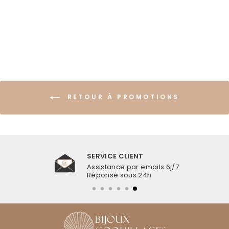
Économisez €6,99
régulier
réduit
RETOUR À PROMOTIONS
SERVICE CLIENT
Assistance par emails 6j/7
Réponse sous 24h