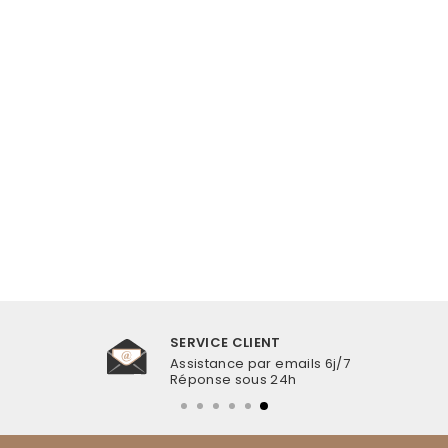
BAGUE COQUILLAGE
CAURIS ARGENTÉE
€14,99
SERVICE CLIENT
Assistance par emails 6j/7
Réponse sous 24h