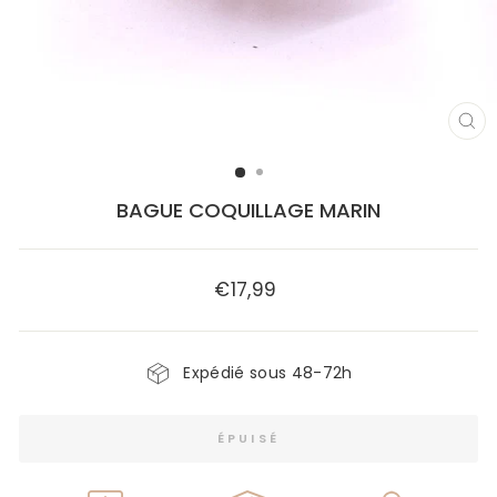
FE
(E
BAGUE COQUILLAGE MARIN
€17,99
Prix
régulier
Expédié sous 48-72h
ÉPUISÉ