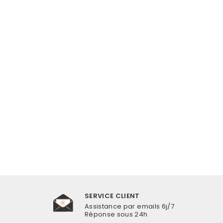
BOUCLE D’OREILLE
COQUILLAGE
CONQUE EN ACIER
INOXYDABLE
€14,90
SERVICE CLIENT
Assistance par emails 6j/7
Réponse sous 24h