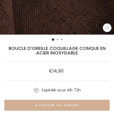
FE
(E
BOUCLE D’OREILLE COQUILLAGE CONQUE EN
ACIER INOXYDABLE
€14,90
Prix
régulier
Expédié sous 48-72h
AJOUTER AU PANIER