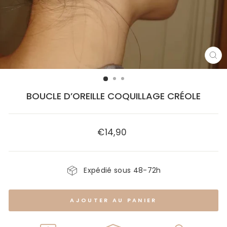
FE
(E
BOUCLE D’OREILLE COQUILLAGE CRÉOLE
€14,90
Prix
régulier
Expédié sous 48-72h
AJOUTER AU PANIER