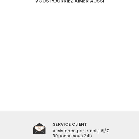
VOUS POURRIEZ AIMER AUSSI
BOUCLE D’OREILLE
COQUILLAGE
CRÉOLE
€14,90
SERVICE CLIENT
Assistance par emails 6j/7
Réponse sous 24h