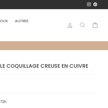
Instagram
Pinter
JOUX
AUTRES
Se connecter
Rechercher
Pani
LLE COQUILLAGE CREUSE EN CUIVRE
-72h