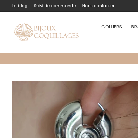
Passer
Le blog
Suivi de commande
Nous contacter
au
contenu
COLLIERS
BR