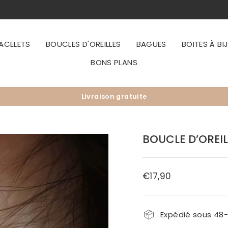
ACELETS
BOUCLES D'OREILLES
BAGUES
BOITES À BI
BONS PLANS
Livraison gratuite
Diaporama
Pause
BOUCLE D’OREI
€17,90
Prix
régulier
Expédié sous 48