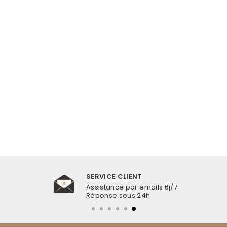
BOUCLES
D'OREILLES
COQUILLAGE
DORÉES
€16,99
SERVICE CLIENT
Assistance par emails 6j/7
Réponse sous 24h