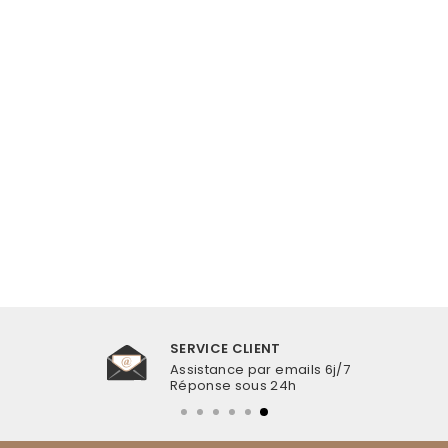
BOUCLES
D'OREILLES
PALOURDE
€14,99
SERVICE CLIENT
Assistance par emails 6j/7
Réponse sous 24h