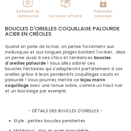
Satisfait ou
Paiement
remboursé
Livraison offerte
sécurisé
BOUCLES D'OREILLES COQUILLAGE PALOURDE
ACIER EN CRÉOLES
Quand on parle de la mer, on pense forcément aux
mollusques et aux longues plages bordant l'océan... Mais
on pense aussi à ces chics et tendances
boucles
d'oreilles palourde
!
Vous allez adorer ces
boucles
fantaisies
qui
s'adapteront parfaitement à vos
oreilles grâce à
leurs pendentifs coquillages cauris et
palourde ! Vous pourriez mettre ce
bijou marin
coquillage
avec une tenue sobre, comme un haut noir
et un bas beige par exemple.
- DÉTAILS DES BOUCLES D'OREILLES -
Style :
petites boucles pendantes
Matériaux : zinc et acier inoxydable