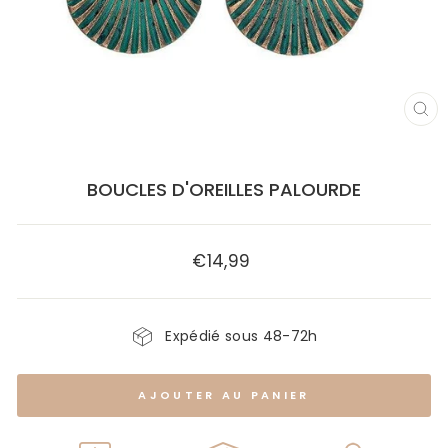
FE
(E
BOUCLES D'OREILLES PALOURDE
€14,99
Prix
régulier
Expédié sous 48-72h
AJOUTER AU PANIER