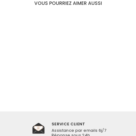
VOUS POURRIEZ AIMER AUSSI
BRACELET CHEVILLE
COQUILLAGE AVEC
PENDENTIFS
€22,99
SERVICE CLIENT
Assistance par emails 6j/7
Réponse sous 24h