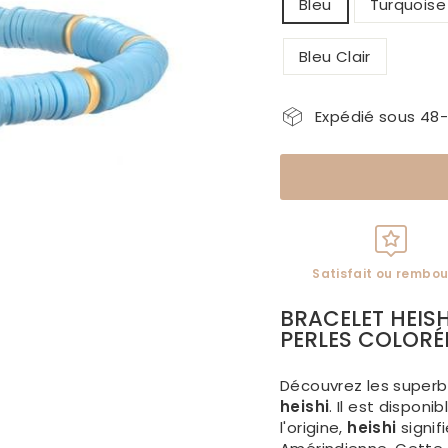
Bleu
Turquoise
Bleu Clair
Expédié sous 48
Satisfait ou rembou
BRACELET HEIS
PERLES COLORÉ
Découvrez les super
heishi
. Il est dispon
l'
origine
,
heishi
signif