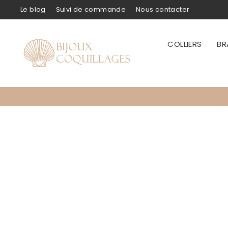
Passer
Le blog
Suivi de commande
Nous contacter
au
contenu
COLLIERS
BR