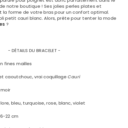
parure pour poignet est donc parfaitement dans le
e notre boutique ! Ses jolies perles plates et
t la forme de votre bras pour un confort optimal.
n joli petit cauri blanc. Alors, prête pour tenter la mode
ges
?
- DÉTAILS DU BRACELET -
n fines mailles
et caoutchouc
, vrai coquillage
Cauri
ermoir
lore, bleu, turquoise, rose, blanc, violet
 16-22 cm