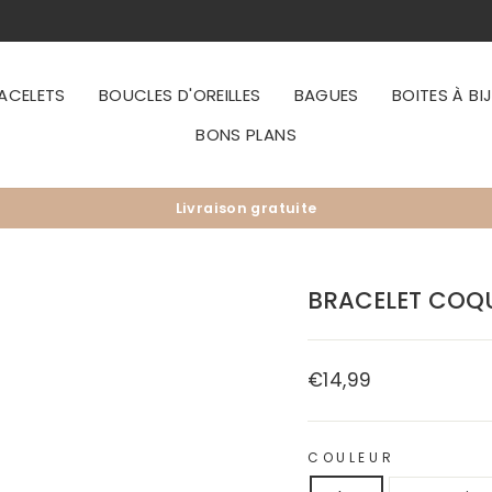
ACELETS
BOUCLES D'OREILLES
BAGUES
BOITES À BI
BONS PLANS
Livraison gratuite
Diaporama
Pause
BRACELET COQU
€14,99
Prix
régulier
COULEUR