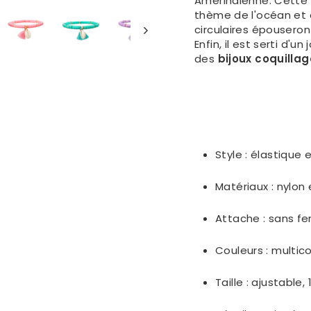
Amérindienne. Cette 
thème de l'océan et d
circulaires épouseron
Enfin, il est serti d'u
des
bijoux coquilla
Style :
élastique e
Matériaux :
nylon 
Attache : sans f
Couleurs : multico
Taille : ajustable,