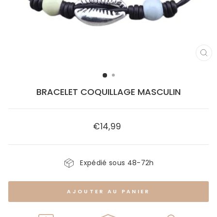
FE
(E
BRACELET COQUILLAGE MASCULIN
€14,99
Prix
régulier
Expédié sous 48-72h
AJOUTER AU PANIER