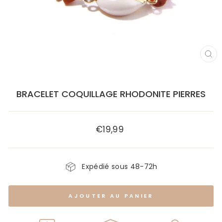
FE
(E
BRACELET COQUILLAGE RHODONITE PIERRES
€19,99
Prix
régulier
Expédié sous 48-72h
AJOUTER AU PANIER