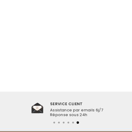
BRACELET
COQUILLAGE
RHODONITE PIERRES
€19,99
SERVICE CLIENT
Assistance par emails 6j/7
Réponse sous 24h