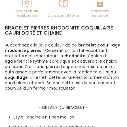
Satisfait ou
Paiement
remboursé
Livraison offerte
sécurisé
BRACELET PIERRES RHODONITE COQUILLAGE
CAURI DORÉ ET CHAINE
Succombez à la jolie couleur de ce
bracelet coquillage
rhodonite pierres
!
Ce serait un cristal
équilibrant,
protecteur et réparateur. La
rhodonite
régulerait
également le rythme cardiaque et activerait le chakra
du cœur. C'est une
pierre
d'apparence rose ou noire,
qui s'associe parfaitement avec la tendance du
bijou
coquillage
. En effet, cette parure est ici ornée d'un joli
cauri blanc et doré. Sa chainette est de couleur or et
pourvue d'un fermoir mousqueton.
- DÉTAILS DU BRACELET -
Style :
chaine
en fines mailles
Matériaux :
zinc et acier inoxydable
, vrai