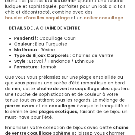
blanc. Les petites
étoiles de mer
ajoutent une touche
ludique et sophistiquée, parfaites pour un look à la fois
chic et décontracté, combine avec des
boucles d'oreilles coquillage
et un
collier coquillage
.
- DÉTAILS DE LA CHAÎNE DE VENTRE -
Pendentif :
Coquillage Cauri
Couleur :
Bleu Turquoise
Matériaux :
Résine
Type de Bijoux Corporels
: Chaînes de Ventre
Style :
Estival / Tendance / Ethnique
Fermeture :
fermoir
Que vous vous prélassiez sur une plage ensoleillée ou
que vous passiez une soirée d'été romantique en bord
de mer, cette
chaîne de ventre coquillage bleu
ajoutera
une touche de sophistication et de couleur à votre
tenue tout en attirant tous les regards. Le mélange de
pierres azurs
et de
coquillages
évoque la tranquillité et
la sérénité des
plages exotiques
, faisant de ce bijou un
must-have pour l'été.
Enrichissez votre collection de bijoux avec cette
chaîne
de ventre coquillage bohème
et laissez-vous charmer