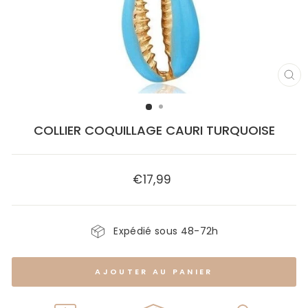
FE
(E
COLLIER COQUILLAGE CAURI TURQUOISE
€17,99
Prix
régulier
Expédié sous 48-72h
AJOUTER AU PANIER