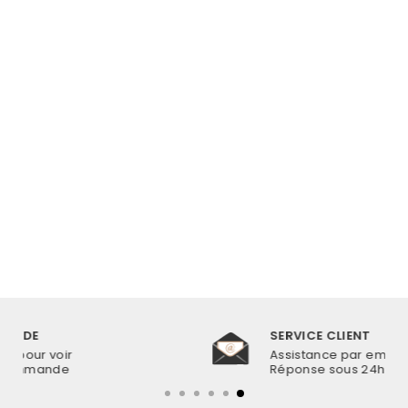
COLLIER
COQUILLAGE CAURI
TURQUOISE
€17,99
SERVICE CLIENT
Assistance par emails 6j/7
Réponse sous 24h