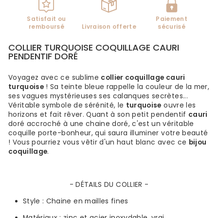
Satisfait ou
Paiement
remboursé
Livraison offerte
sécurisé
COLLIER TURQUOISE COQUILLAGE CAURI
PENDENTIF DORÉ
Voyagez avec ce sublime
collier coquillage cauri
turquoise
! Sa teinte bleue rappelle la couleur de la mer,
ses vagues mystérieuses ses calanques secrètes...
Véritable symbole de sérénité, le
turquoise
ouvre les
horizons et fait rêver. Quant à son petit pendentif
cauri
doré accroché à une chaine doré, c'est un véritable
coquille porte-bonheur, qui saura illuminer votre beauté
! Vous pourriez vous vêtir d'un haut blanc avec ce
bijou
coquillage
.
- DÉTAILS DU COLLIER -
Style :
Chaine en mailles fines
Matériaux :
zinc et acier inoxydable, vrai