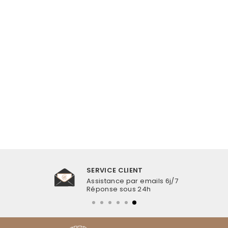
COLLIER FANTAISIE
COQUILLAGE
€15,99
SERVICE CLIENT
Assistance par emails 6j/7
Réponse sous 24h