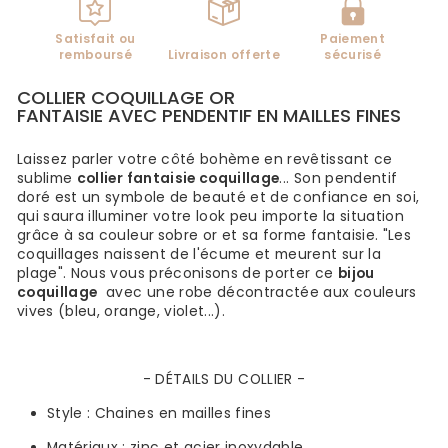
Satisfait ou
Paiement
remboursé
Livraison offerte
sécurisé
COLLIER COQUILLAGE OR
FANTAISIE AVEC PENDENTIF EN MAILLES FINES
Laissez parler votre côté bohème en revêtissant ce
sublime
collier
fantaisie coquillage
... Son pendentif
doré est un symbole de beauté et de confiance en soi,
qui saura illuminer votre look peu importe la situation
grâce à sa couleur
sobre or et sa forme fantaisie. "Les
coquillages naissent de l'écume et meurent sur la
plage". Nous vous préconisons de porter ce
bijou
coquillage
avec une robe décontractée aux couleurs
vives (bleu, orange, violet...).
- DÉTAILS DU COLLIER -
Style :
Chaines en mailles fines
Matériaux :
zinc et acier inoxydable