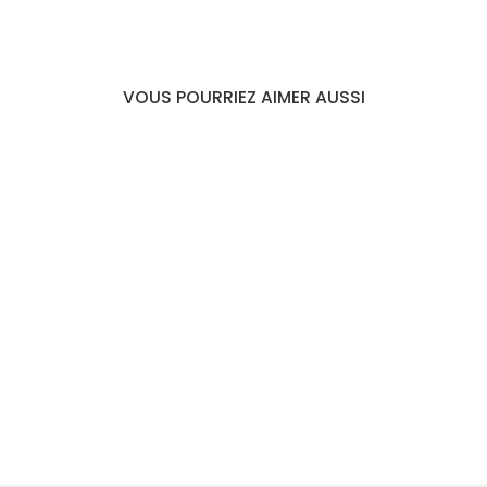
VOUS POURRIEZ AIMER AUSSI
COLLIER TAHITIEN
COQUILLAGE PERLES
PLATES
€22,99