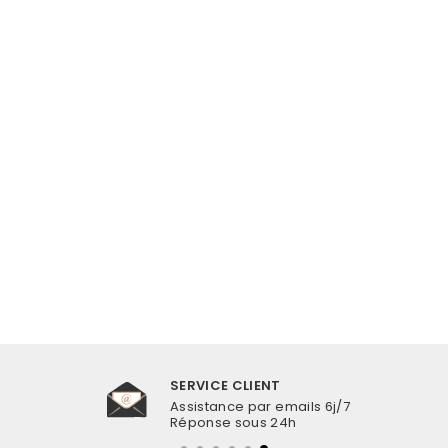
CRÉOLES
ARGENTÉES
COQUILLAGES
CAURIS BLANCS
€22,99
SERVICE CLIENT
Assistance par emails 6j/7
Réponse sous 24h