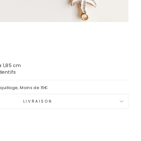
:
à 1,85 cm
dentifs
quillage
,
Moins de 15€
LIVRAISON