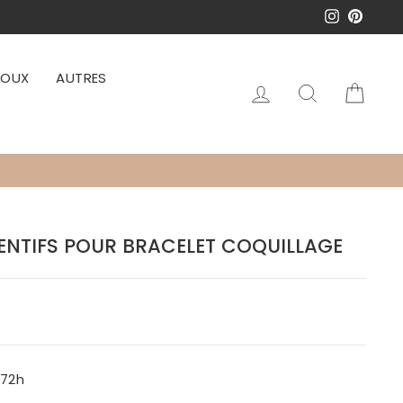
Instagram
Pinter
JOUX
AUTRES
Se connecter
Rechercher
Pani
DENTIFS POUR BRACELET COQUILLAGE
-72h