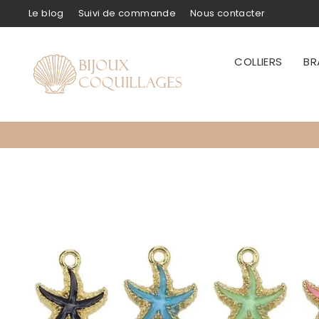
Passer
Le blog
Suivi de commande
Nous contacter
au
contenu
COLLIERS
BR