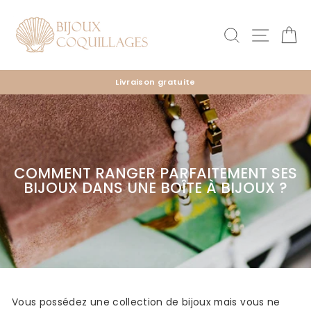
Passer
au
Rechercher
Naviga
Pa
contenu
Livraison gratuite
Diaporama
Pause
COMMENT RANGER PARFAITEMENT SES
BIJOUX DANS UNE BOÎTE À BIJOUX ?
Vous possédez une collection de bijoux mais vous ne