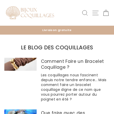
Passer
au
Rechercher
Naviga
Pa
contenu
Livraison gratuite
Diaporama
Pause
LE BLOG DES COQUILLAGES
Comment Faire un Bracelet
Coquillage ?
Les coquillages nous fascinent
depuis notre tendre enfance... Mais
comment faire un bracelet
coquillage digne de ce nom que
vous pourrez porter autour du
poignet en été ?
Que faire avec des